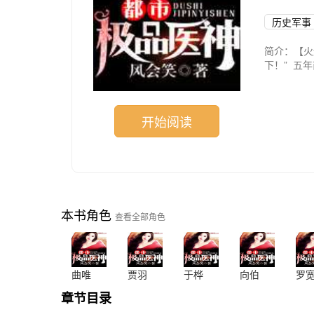
历史军事
简介：【火
下！” 五
回归！ 更
400万字
开始阅读
本书角色
查看全部角色
曲唯
贾羽
于桦
向伯
罗
章节目录