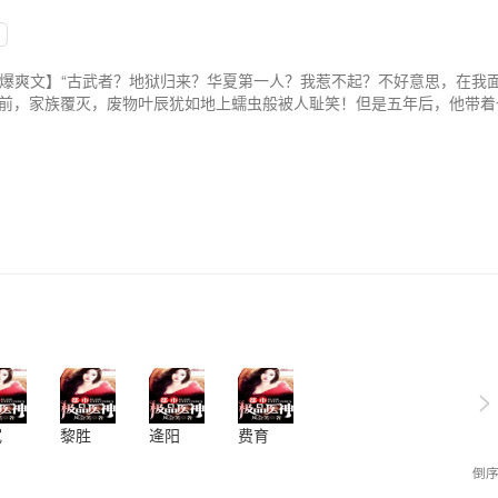
爆爽文】“古武者？地狱归来？华夏第一人？我惹不起？不好意思，在我
年前，家族覆灭，废物叶辰犹如地上蠕虫般被人耻笑！但是五年后，他带
可怕的是，他背后还站着一百位曾屹立于世界之巅的上古大能！ PS：此
畅销火书正在连载！
>
宽
黎胜
逄阳
费育
倒