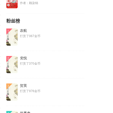
6
作者：顾染锦
6
粉丝榜
6
农航
1
5
打赏了067金币
5
5
党悦
2
4
打赏了370金币
4
4
贺英
3
打赏了976金币
3
3
徐离奇