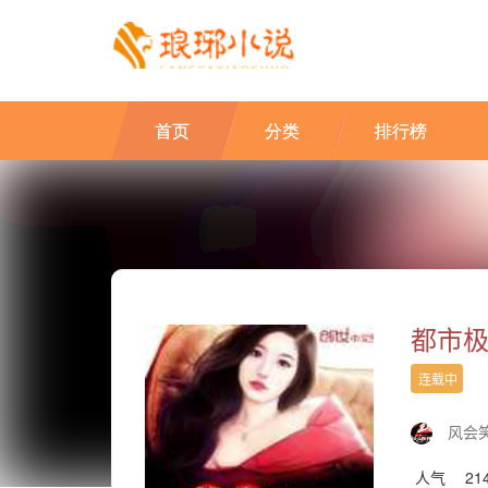
首页
分类
排行榜
都市
连载中
风会
人气
21