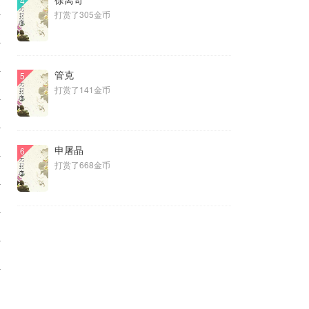
4
3
打赏了305金币
3
3
管克
5
3
打赏了141金币
1
1
申屠晶
6
打赏了668金币
1
1
1
1