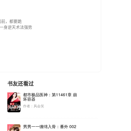
面前，都要跪
着一身逆天术法强势
书精品保证！另有
书友还看过
都市极品医神：第11461章 崩
1
坏容器
作者：风会笑
序
男男一一缠绵入骨：番外 002
2