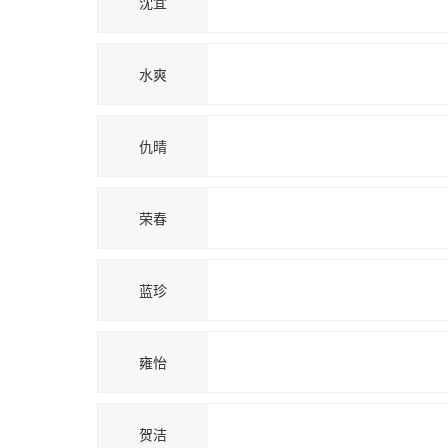
沈宜
水爽
仇晴
荣春
蓝珍
雍怡
贺洁