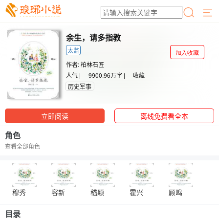
余生，请多指教
太监
加入收藏
作者:
柏林石匠
人气 |
9900.96万字 |
收藏
历史军事
立即阅读
离线免费看全本
角色
查看全部角色
穆秀
容新
嵇颖
霍兴
顾鸣
目录