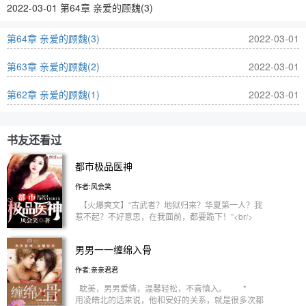
2022-03-01 第64章 亲爱的顾魏(3)
第64章 亲爱的顾魏(3)
2022-03-01
第63章 亲爱的顾魏(2)
2022-03-01
第62章 亲爱的顾魏(1)
2022-03-01
书友还看过
都市极品医神
作者:风会笑
【火爆爽文】“古武者？地狱归来？华夏第一人？我
惹不起？不好意思，在我面前，都要跪下！”<br/>
五年前，家族覆灭，废物叶辰犹如地上蠕虫般被人
耻笑！但是五年后，他带着一身逆天术法强势回归！
男男一一缠绵入骨
<br/> 更可怕的是，他背后还站着一百位曾屹立于世
界之巅的上古大能！<br/> PS：此书精品保证！另
作者:亲亲君君
有400万字畅销火书正在连载！<br/>
耽美，男男爱情，温馨轻松，不喜慎入。 *
用凌皓北的话来说，他和安好的关系，就是很多次都