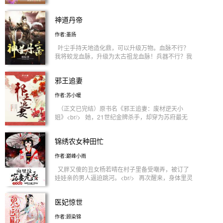
想搞，但就是没搞到一起的炮友。 直到有一天，
凌皓北遇到了小青，安好被叶宋缠上，这种关系，才
神道丹帝
算有了改变。 * 在凌皓北看来，小青一无是
处，怯懦，软弱，笨拙，一身的风尘味道，走路扭腰
作者:墨扬
摆臀，说话唯唯诺诺，眼睛看过来，都带着勾人的味
道。 但两个人的关系，怎么就越来越纠缠不清了
叶尘手持天地造化鼎，可以升级万物。血脉不行？
呢？ 特别是——在床上。 * 安好也没想
我将蛟龙血脉，升级为太古祖龙血脉！兵器不行？我
到，他堂堂一个人民警察，有朝一日，会被一个小混
再将生锈的铁剑，升级为凌霄帝剑！体质不行？那我
混缠得焦头烂额，最终，还被人家压在床上，任意凌
把先天剑体，升级为万千星辰剑体！夺天地造化，窃
邪王追妻
虐。 真的——很丢脸。* 凌皓北：看你这么
阴阳轮回。生死看淡，不服就干！
可怜，我就勉为其难要了你，以后，只能伺候我一个
作者:苏小暖
人，知道吗？ 凌青：如果可以，我不想要你这份
施舍的爱情。 安好：岁月静好，现世安稳。我的
（正文已完结）原书名《邪王追妻：废材逆天小
爱情，有了，就是一辈子。 叶宋：一辈子很长，
姐》<br/> 她，21世纪金牌杀手，却穿为苏府最无
足够让我们慢慢嘿咻嘿咻。一辈子很短，缠着缠着就
用的废柴四小姐身上。他，帝国晋王殿下，冷酷邪魅
老了。* 明尧：我期待的那个人，什么时候能看
强势霸道，天赋卓绝。世人皆知她是草包废材，任意
我一眼？ 楚翰：到最后，我才发现，其实我一无
锦绣农女种田忙
欺压凌辱，唯独他慧眼识珠对她强势霸道纠缠誓死不
所有。<br/>
放手。且看他们如何强者与强者碰撞，上演一出追逐
作者:巅峰小雨
与被追逐的好戏。<br/>
又胖又傻的丑女杨若晴在村子里备受嘲弄，被订了
娃娃亲的男人逼迫跳河。<br/> 再次醒来，身体里灵
魂被顶级特工取代，面对一贫如洗的家境，她带领全
家，从一点一滴辛勤种田，渐渐的发家致富起来。
医妃惊世
<br/> 在努力种田的同时，她治好暗伤，身材变好，
成了大美人，山里的猎户汉子在她从丑到美都不离不
作者:顾染锦
弃，宠溺无度，比手无缚鸡之力的书生好多了，岂料