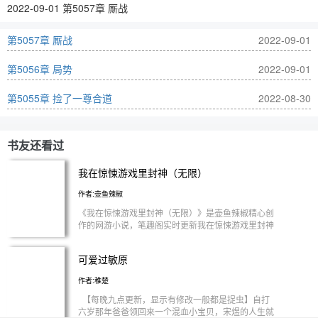
2022-09-01 第5057章 厮战
第5057章 厮战
2022-09-01
第5056章 局势
2022-09-01
第5055章 捡了一尊合道
2022-08-30
书友还看过
我在惊悚游戏里封神（无限）
作者:壶鱼辣椒
《我在惊悚游戏里封神（无限）》是壶鱼辣椒精心创
作的网游小说，笔趣阁实时更新我在惊悚游戏里封神
（无限）最新章节并且提供无弹窗阅读，书友所发表
的我在惊悚游戏里封神（无限）评论，并不代表笔趣
可爱过敏原
阁赞同或者支持我在惊悚游戏里封神（无限）读者的
观点。
作者:稚楚
【每晚九点更新，显示有修改一般都是捉虫】自打
六岁那年爸爸领回来一个混血小宝贝，宋煜的人生就