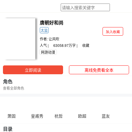
唐朝好和尚
太监
加入收藏
作者:
让风吹
人气 |
63058.97万字 |
收藏
网游动漫
立即阅读
离线免费看全本
角色
查看全部角色
萧固
皇甫秀
杭哲
欧超
蓝友
目录