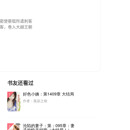
密使蔡铤所遣刺客
客，卷入大越王朝
书友还看过
好色小姨：第1409章 大结局
1
作者：孤寂之狼
序
沦陷的妻子：第：095章：妻
2
子的惊天秘密（大结局！）