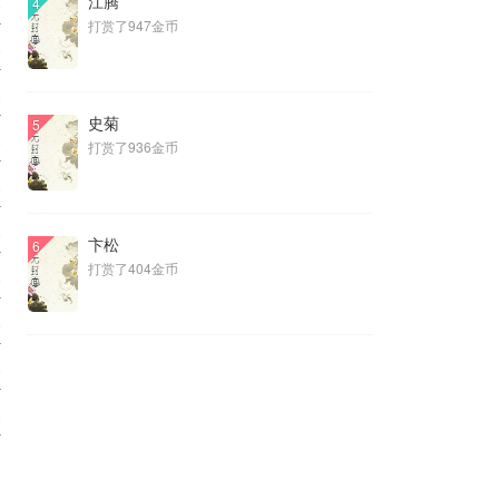
江腾
0
4
打赏了947金币
0
0
史菊
5
0
打赏了936金币
0
0
卞松
6
打赏了404金币
0
0
0
0