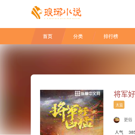
首页
分类
排行榜
将军
太监
更俗
人气
38