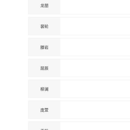
龙朋
裴轮
滕岩
屈辰
柳澜
庞萱