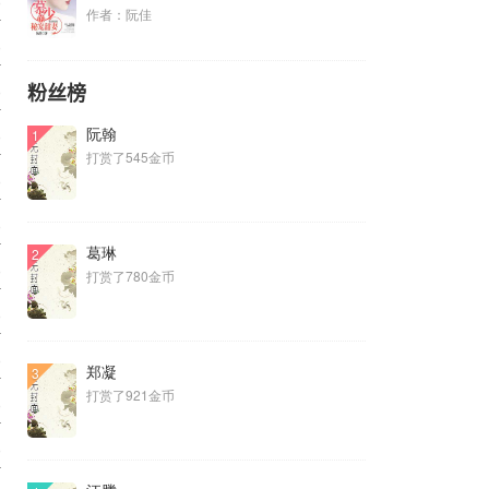
0
作者：阮佳
0
粉丝榜
0
阮翰
0
1
打赏了545金币
0
0
葛琳
2
0
打赏了780金币
0
0
郑凝
3
打赏了921金币
0
0