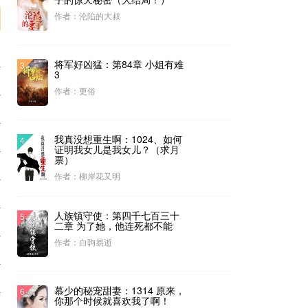
作者：沦陷的大叔
0
将军好凶猛：第84章 小姐有难
3
3
0
作者：更俗
0
我真没想重生啊：1024、如何
0
4
证明我女儿是我女儿？（求月
票）
0
作者：柳岸花又明
0
人族镇守使：第四千七百三十
5
0
二章 为了她，他连死都不能
作者：白驹易逝
0
0
慕少的秘宠甜妻：1314 原来，
6
你那个时候就喜欢我了啊！