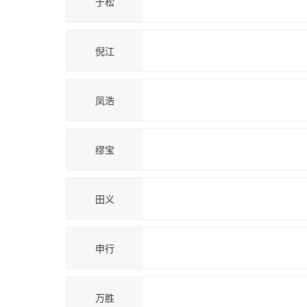
于松
倪江
凤浩
缪宝
田义
申行
万胜