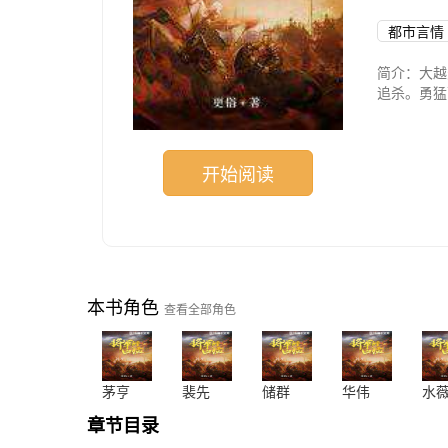
都市言情
简介：大越
追杀。勇猛
末年这出波
开始阅读
本书角色
查看全部角色
茅亨
裴先
储群
华伟
水
章节目录