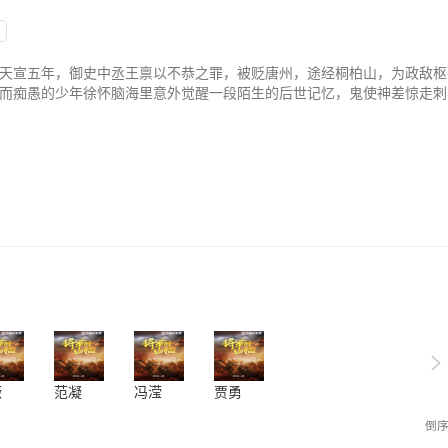
天宣五年，御史中丞王禀以不恭之罪，被贬唐州，途经桐柏山，为政敌枢
而痴愚的少年徐怀脑海里意外觉醒一段陌生的后世记忆，鬼使神差惊走刺
澜诡谲的刺杀案中
>
薇
范凝
冯滢
贾勇
倒