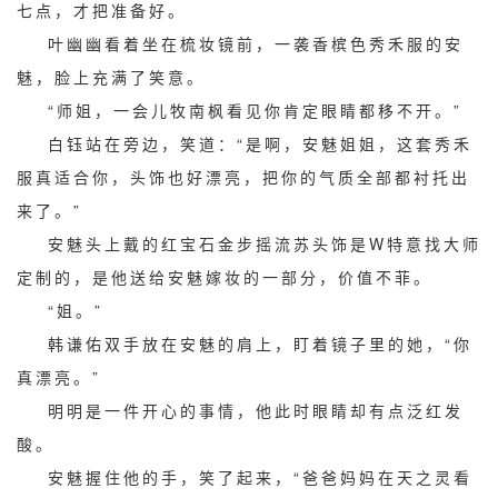
七点，才把准备好。
叶幽幽看着坐在梳妆镜前，一袭香槟色秀禾服的安
魅，脸上充满了笑意。
“师姐，一会儿牧南枫看见你肯定眼睛都移不开。”
白钰站在旁边，笑道：“是啊，安魅姐姐，这套秀禾
服真适合你，头饰也好漂亮，把你的气质全部都衬托出
来了。”
安魅头上戴的红宝石金步摇流苏头饰是W特意找大师
定制的，是他送给安魅嫁妆的一部分，价值不菲。
“姐。”
韩谦佑双手放在安魅的肩上，盯着镜子里的她，“你
真漂亮。”
明明是一件开心的事情，他此时眼睛却有点泛红发
酸。
安魅握住他的手，笑了起来，“爸爸妈妈在天之灵看