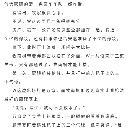
气势磅礴的清一色豪车车队，都咋舌。
看得出，牧家很费心思。
不过，W这边同样准备得很充分。
房产、豪车、公司股份这些全部加在一起，将近一
个亿的嫁妆，还有韩谦佑也给安魅准备了不少的嫁妆。
楼下，此时正上演着一场闯关大比拼。
牧南枫带着伴郎团队拦在了外面，W一共设置了三道
关卡，只有都通过了，牧南枫才能上楼。
第一关，蒙眼组装枪械，并且打中前方靶子上的三
个气球。
W这边出场的是万穹，而牧南枫那边则直接让看枪法
最好的顾瑾寒上。
“嘿嘿，寒少，我可不会放水了。”
万穹晃了晃手上的眼罩，一脸骄傲的看着顾瑾寒。
顾瑾寒盯着远处靶子上的三个气球，低声笑道：“我