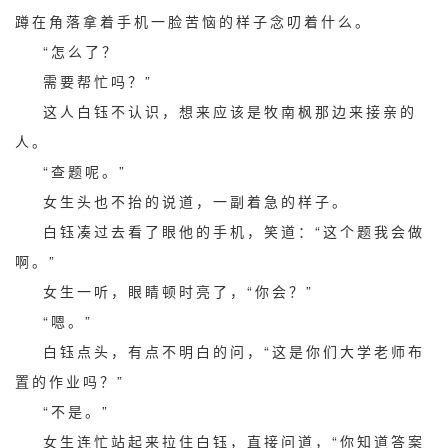
蹲在角落拿着手机一脸苦恼的样子念叨着什么。
“怎么了？
需要帮忙吗？”
这人白钰不认识，想来应该是牧南枫那边来接亲的
人。
“查题呢。”
女生头也不抬的说道，一副着急的样子。
白钰凑过去看了眼他的手机，笑道：“这个题我会做
啊。”
女生一听，眼睛顿时亮了，“你会？”
“嗯。”
白钰点头，有点不明白的问，“这是你们大学老师布
置的作业吗？”
“不是。”
女生连忙站起来拉住白钰，直接问道，“你知道答案