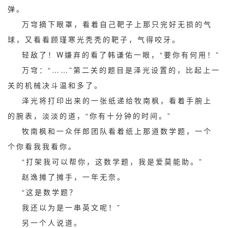
弹。
万穹摘下眼罩，看着自己靶子上那只完好无损的气
球，又看看顾瑾寒光秃秃的靶子，气得咬牙。
轻敌了！W嫌弃的看了韩谦佑一眼，“要你有何用！”
万穹：“……”第二关的题目是泽光设置的，比起上一
关的机械决斗温和多了。
泽光将打印出来的一张纸递给牧南枫，看着手腕上
的腕表，淡淡的道，“你有十分钟的时间。”
牧南枫和一众伴郎团队看着纸上那道数学题，一个
个你看我我看你。
“打架我可以帮你，这数学题，我是爱莫能助。”
赵逸摊了摊手，一年无奈。
“这是数学题？
我还以为是一串英文呢！”
另一个人说道。