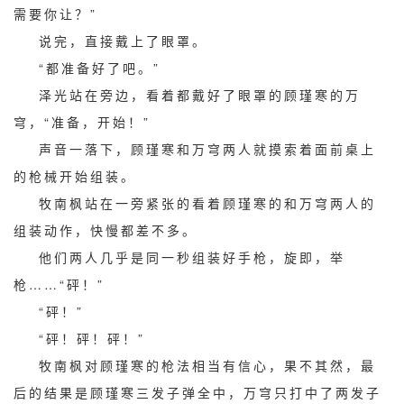
需要你让？”
说完，直接戴上了眼罩。
“都准备好了吧。”
泽光站在旁边，看着都戴好了眼罩的顾瑾寒的万
穹，“准备，开始！”
声音一落下，顾瑾寒和万穹两人就摸索着面前桌上
的枪械开始组装。
牧南枫站在一旁紧张的看着顾瑾寒的和万穹两人的
组装动作，快慢都差不多。
他们两人几乎是同一秒组装好手枪，旋即，举
枪……“砰！”
“砰！”
“砰！砰！砰！”
牧南枫对顾瑾寒的枪法相当有信心，果不其然，最
后的结果是顾瑾寒三发子弹全中，万穹只打中了两发子