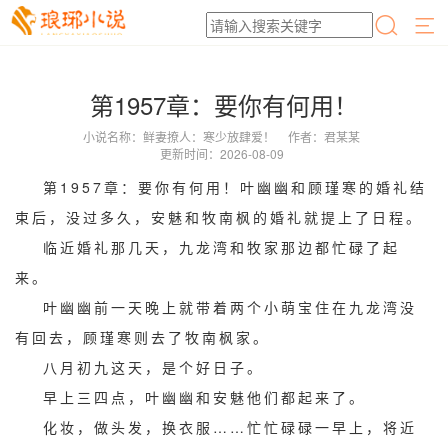
第1957章：要你有何用！
小说名称：鲜妻撩人：寒少放肆爱！
作者：君某某
更新时间：2026-08-09
第1957章：要你有何用！叶幽幽和顾瑾寒的婚礼结
束后，没过多久，安魅和牧南枫的婚礼就提上了日程。
临近婚礼那几天，九龙湾和牧家那边都忙碌了起
来。
叶幽幽前一天晚上就带着两个小萌宝住在九龙湾没
有回去，顾瑾寒则去了牧南枫家。
八月初九这天，是个好日子。
早上三四点，叶幽幽和安魅他们都起来了。
化妆，做头发，换衣服……忙忙碌碌一早上，将近