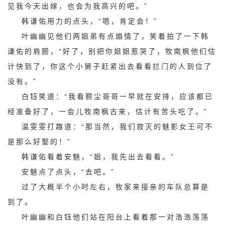
见我今天出嫁，也会为我高兴的吧。”
韩谦佑用力的点头，“嗯，肯定会！”
叶幽幽见他们两姐弟有点煽情了，笑着拍了一下韩
谦佑的肩膀，“好了，别把你姐姐惹哭了，牧南枫他们估
计快到了，你这个小舅子赶紧出去看看拦门的人到位了
没有。”
白钰笑道：“我看颢尘哥哥一早就在安排，应该都已
经准备好了，一会儿牧南枫古来，估计有苦头吃了。”
温雯雯打趣道：“那当然，我们寂灭的魅影女王可不
是那么好娶的！”
韩谦佑看着安魅，“姐，我先出去看看。”
安魅点了点头，“去吧。”
过了大概半个小时左右，牧家来接亲的车队总算是
到了。
叶幽幽和白钰他们站在阳台上看着那一对浩浩荡荡