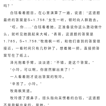
吗？”
白钰看着题目，在心里演算了一遍，说道：“这道题
最终的答案是S=1.758.”女生一听，顿时向人群跑去。
“哎，你……”白钰看着她，正准备说你这么激动做什
么，就听见她跳起来大喊，“表哥，这道题的答案是
1.785，S=1.758.”牧南枫一听，和他们查到的答案很
接近，一看时间只有几秒钟了，想着赌一把，直接把答
案写在了纸上。
泽光抱着手臂，淡淡道：“不错，是这个答案。”
“小玲，可以啊，你居然解出来了！”
一人看着刚才说出答案的牧玲。
“辛苦了，小玲。”
牧南枫笑道。
牧玲摸了摸鼻子，扭头指向呆愣着的白钰，“这道题
不是我解出来的，是她。”