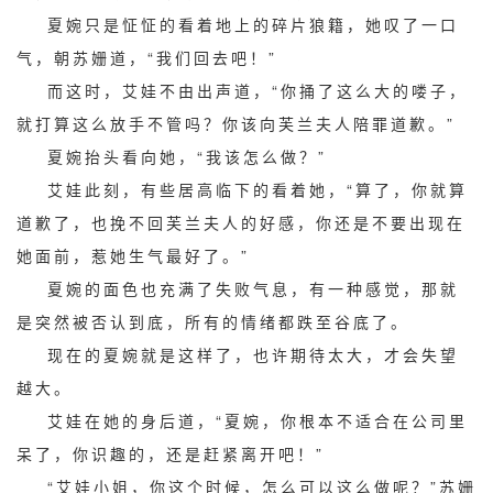
夏婉只是怔怔的看着地上的碎片狼籍，她叹了一口
气，朝苏姗道，“我们回去吧！”
而这时，艾娃不由出声道，“你捅了这么大的喽子，
就打算这么放手不管吗？你该向芙兰夫人陪罪道歉。”
夏婉抬头看向她，“我该怎么做？”
艾娃此刻，有些居高临下的看着她，“算了，你就算
道歉了，也挽不回芙兰夫人的好感，你还是不要出现在
她面前，惹她生气最好了。”
夏婉的面色也充满了失败气息，有一种感觉，那就
是突然被否认到底，所有的情绪都跌至谷底了。
现在的夏婉就是这样了，也许期待太大，才会失望
越大。
艾娃在她的身后道，“夏婉，你根本不适合在公司里
呆了，你识趣的，还是赶紧离开吧！”
“艾娃小姐，你这个时候，怎么可以这么做呢？”苏姗