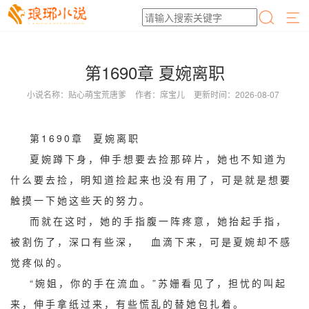
第1690章 夏婉离职
小说名称：贴心萌宝荒唐爹
作者：席宝儿
更新时间：2026-08-07
第1690章 夏婉离职
夏婉蹲下身，伸手想要去捡那碎片，她也不知道为
什么要去捡，明知道捡起来也没有用了，可是就是想要
触摸一下她这些天的努力。
而就在这时，她的手指腹一阵疼意，她抬起手指，
被割伤了，深口有些深， 血滴下来，可是夏婉却不感
觉疼似的。
“婉姐，你的手在流血。”苏姗看见了，担忧的叫起
来，伸手拿纸过来，有些慌乱的替她包扎着。