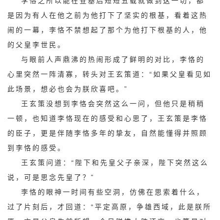
李恪之所以能在登基后短短五载就做到这一切，都
是因为有人在他之前为他打下了坚实的根基，看着这热
闹的一幕，李恪不禁想起了那个为他打下根基的人，他
的父皇李世民。
与眼前人声鼎沸的热闹形成了鲜明的对比，李恪的
心里突然一阵清寡，转头对王玄策道：“如果父皇看见如
此场景，想必也会为朕欣喜吧。”
王玄策没想到李恪会突然这么一问，但他只是稍稍
一顿，也知道李恪现在的感受和心思了，王玄策是李恪
的臣子，更是伴随李恪多年的挚友，自然能懂得并照顾
到李恪的感受。
王玄策问道：“陛下和先皇父子亲深，陛下突然这么
说，可是思念先皇了？”
李恪的眼神一时间有些空洞，仿佛在思索着什么，
过了片刻后，才回道：“平定高原，争雄西域，此是朕所