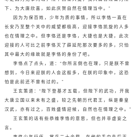
下、为大唐欣喜，如此庆贺自然在情理当中。”
因为为保百姓，少年为质的事情，所以李恪一直在
长安乃至整个关中的威望都极高，迎接李恪凯旋的人多
也在情理之中。但李恪还是李恪，大捷也是大捷，此次
迎接的人可比之前李恪灭了薛延陀那次要多的多，只怕
其中最大的缘故就是李恪的身份了吧。
李恪点了点头，道：“你所言倒也在理，只是朕不曾
想到，今日来迎朕的人会这般多，在朕的印象中，这恐
怕是此前还不曾有过的。”
王玄策道：“陛下登基才五载，但陛下的武功，开我
大唐立国以来未有之盛，较之先朝历代君王，纵是秦皇
汉武，亦有过之，百姓盛情迎候，自然也在情理之中。”
王玄策的话有些恭维李恪的意思，但也并非虚妄之
言。
李恪少年行伍，掌兵二十余载，在他的手中先后灭