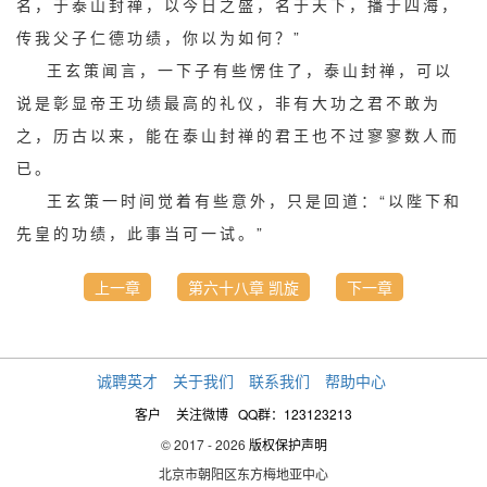
名，于泰山封禅，以今日之盛，名于天下，播于四海，
传我父子仁德功绩，你以为如何？”
王玄策闻言，一下子有些愣住了，泰山封禅，可以
说是彰显帝王功绩最高的礼仪，非有大功之君不敢为
之，历古以来，能在泰山封禅的君王也不过寥寥数人而
已。
王玄策一时间觉着有些意外，只是回道：“以陛下和
先皇的功绩，此事当可一试。”
上一章
第六十八章 凯旋
下一章
诚聘英才
关于我们
联系我们
帮助中心
客户
关注微博
QQ群：123123213
© 2017 - 2026
版权保护声明
北京市朝阳区东方梅地亚中心