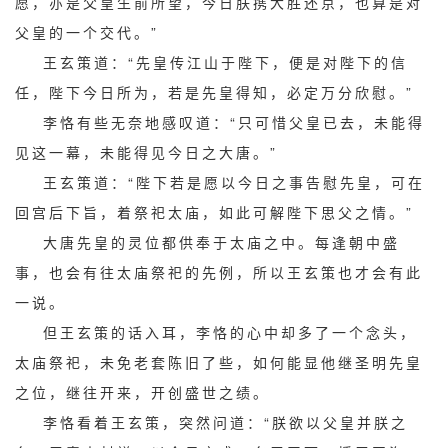
愿，亦是父皇生前所望，今日朕携大胜还京，也算是对
父皇的一个交代。”
王玄策道：“先皇传江山于陛下，便是对陛下的信
任，陛下今日所为，若是先皇得知，必定万分欣慰。”
李恪有些无奈地感叹道：“只可惜父皇已去，未能得
见这一幕，未能得见今日之大唐。”
王玄策道：“陛下若是愿以今日之事告慰先皇，可在
回宫后下旨，着祭祀太庙，如此可解陛下思父之情。”
大唐先皇的灵位都供奉于太庙之中。每逢朝中盛
事，也会有往太庙祭祀的先例，所以王玄策也才会有此
一说。
但王玄策的话入耳，李恪的心中却多了一个念头，
太庙祭祀，未免老套陈旧了些，如何能显他继圣明先皇
之位，继往开来，开创盛世之绩。
李恪看着王玄策，突然问道：“朕欲以父皇并朕之