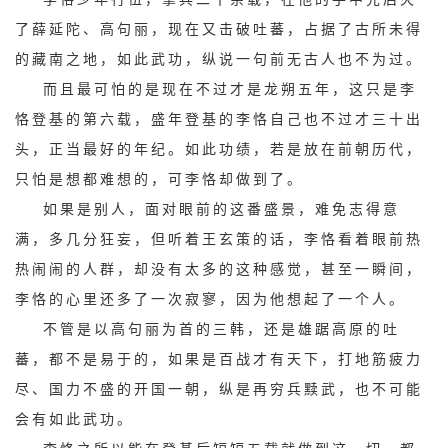
了薛延陀、高句丽，现在又击破吐蕃，占据了古所未得
的藏南之地，如此武功，纵说一句前无古人也不为过。
而且最可怕的是现在不过才是龙朔五年，这只是李
恪登基的第六载，盛年登基的李恪自己也不过才三十出
头，正当最好的年纪。如此功绩，若是放在前朝历代，
只怕是想都难想的，可李恪却做到了。
如果是别人，面对眼前的这番盛景，难免志得意
满，多几分狂妄，但听着王玄策的话，李恪看着眼前热
热闹闹的人群，却没有太多的这种感觉，甚至一瞬间，
李恪的心里还多了一次寂寥，因为他想起了一个人。
不管是以高句丽为首的三韩，还是雄踞高原的吐
蕃，都不是易于的，如果是百战才有天下，打地筋疲力
尽、国力不盛的开国一朝，纵是再穷兵黩武，也不可能
会有如此武功。