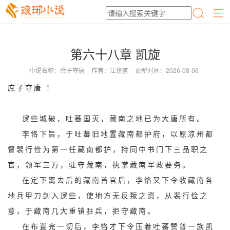
第六十八章 凯旋
小说名称：庶子夺唐
作者：江谨言
更新时间：2026-08-06
庶子夺唐 ！
逻些城破，吐蕃国灭，藏南之地已为大唐所有。
李恪下旨，于吐蕃旧地置藏南都护府，以原凉州都
督裴行俭为第一任藏南都护，持同中书门下三品职之
官，领军三万，驻守藏南，执掌藏南军政要务。
在定下离去后的藏南首官后，李恪又下令收藏南各
地兵甲刀剑入逻些，使地方无反叛之资，从裴行俭之
意，于藏南几大重镇驻兵，拒守藏南。
在布置完一切后，李恪才下令压着吐蕃赞普一族凯