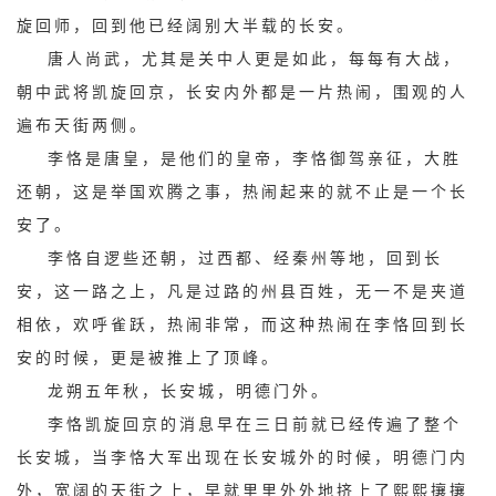
旋回师，回到他已经阔别大半载的长安。
唐人尚武，尤其是关中人更是如此，每每有大战，
朝中武将凯旋回京，长安内外都是一片热闹，围观的人
遍布天街两侧。
李恪是唐皇，是他们的皇帝，李恪御驾亲征，大胜
还朝，这是举国欢腾之事，热闹起来的就不止是一个长
安了。
李恪自逻些还朝，过西都、经秦州等地，回到长
安，这一路之上，凡是过路的州县百姓，无一不是夹道
相依，欢呼雀跃，热闹非常，而这种热闹在李恪回到长
安的时候，更是被推上了顶峰。
龙朔五年秋，长安城，明德门外。
李恪凯旋回京的消息早在三日前就已经传遍了整个
长安城，当李恪大军出现在长安城外的时候，明德门内
外，宽阔的天街之上，早就里里外外地挤上了熙熙攘攘