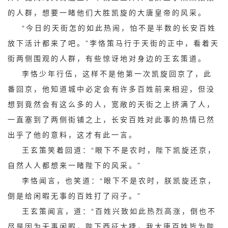
的人群，想要一睹他们大胜凯旋的大唐皇帝的风采。
“今日的天街怎的如此热闹，怕不是半数的长安百姓
放下活计都来了吧。”李恪策马行于天街的正中，看着天
街两侧围观的人群，有些惊讶地对身边的王玄策道。
李恪少年行伍，这样不是他第一次凯旋回京了，此
番回京，他知道城中必定会有许多百姓前来相迎，但没
想到竟然会有这么多的人，宽敞的天街之上挤满了人，
一直塞到了两侧街铺之上，长安百姓对此事的热情已然
出乎了他的意料，这才有此一言。
王玄策笑着回道：“眼下不是农时，陛下凯旋还京，
自然人人都想来一睹陛下的风采。”
李恪闻言，也笑道：“眼下不是农时，朕凯旋还京，
倒是给闲暇无事的百姓打了闷子。”
王玄策闻言，道：“百姓兴致如此热烈高涨，倒也不
尽是因为无事闲暇，陛下西征大捷，我大唐百姓皆为陛