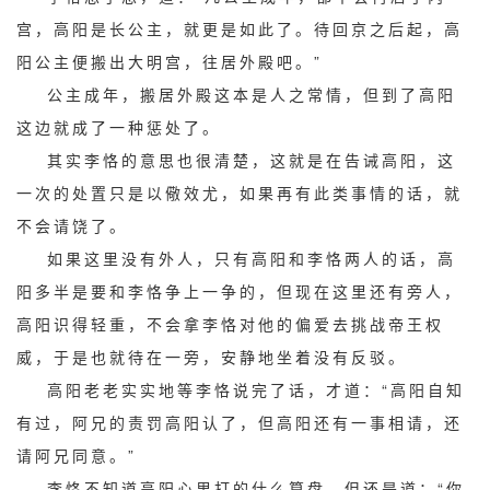
宫，高阳是长公主，就更是如此了。待回京之后起，高
阳公主便搬出大明宫，往居外殿吧。”
公主成年，搬居外殿这本是人之常情，但到了高阳
这边就成了一种惩处了。
其实李恪的意思也很清楚，这就是在告诫高阳，这
一次的处置只是以儆效尤，如果再有此类事情的话，就
不会请饶了。
如果这里没有外人，只有高阳和李恪两人的话，高
阳多半是要和李恪争上一争的，但现在这里还有旁人，
高阳识得轻重，不会拿李恪对他的偏爱去挑战帝王权
威，于是也就待在一旁，安静地坐着没有反驳。
高阳老老实实地等李恪说完了话，才道：“高阳自知
有过，阿兄的责罚高阳认了，但高阳还有一事相请，还
请阿兄同意。”
李恪不知道高阳心里打的什么算盘，但还是道：“你