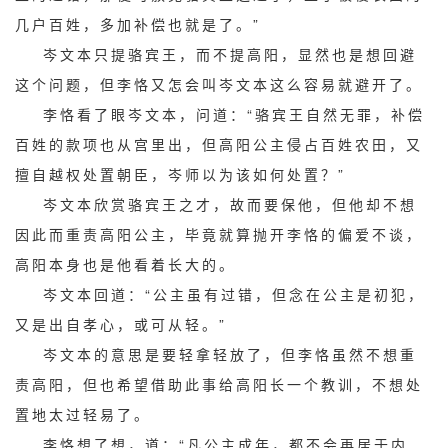
几户百姓，多加补偿也就是了。”
岑文本只提骆宾王，而不提高阳，显然也是想回避
这个问题，但李恪又怎会叫岑文本这么容易就避开了。
李恪看了眼岑文本，问道：“骆宾王自然无罪，补偿
百姓的款项也从宫里出，但高阳公主侵占百姓农田，又
擅自越权处置朝臣，岑师以为该如何处置？”
岑文本欣赏骆宾王之才，故而要保他，但他却不想
因此而重责高阳公主，毕竟就算抛开李恪的偏爱不谈，
高阳本身也是他看着长大的。
岑文本回道：“公主虽有过错，但念在公主是初犯，
又是出自孝心，或可从轻。”
岑文本的意思是要轻拿轻放了，但李恪虽然不想重
责高阳，但也希望借助此事给高阳长一个教训，不想处
置地太过轻易了。
李恪想了想，道：“凡公主成年，都不会再居于内