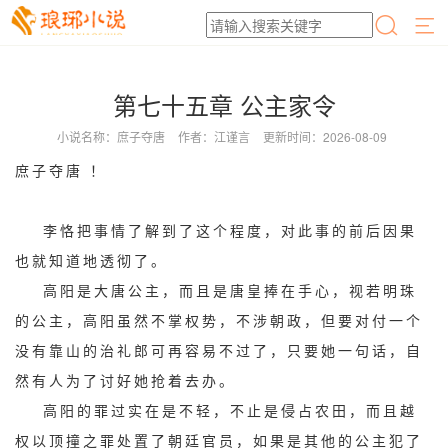
第七十五章 公主家令
小说名称：庶子夺唐
作者：江谨言
更新时间：2026-08-09
庶子夺唐 ！
李恪把事情了解到了这个程度，对此事的前后因果
也就知道地透彻了。
高阳是大唐公主，而且是唐皇捧在手心，视若明珠
的公主，高阳虽然不掌权势，不涉朝政，但要对付一个
没有靠山的治礼郎可再容易不过了，只要她一句话，自
然有人为了讨好她抢着去办。
高阳的罪过实在是不轻，不止是侵占农田，而且越
权以顶撞之罪处置了朝廷官员，如果是其他的公主犯了