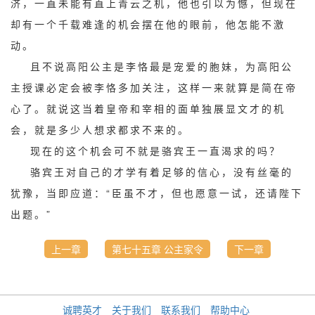
济，一直未能有直上青云之机，他也引以为憾，但现在
却有一个千载难逢的机会摆在他的眼前，他怎能不激
动。
且不说高阳公主是李恪最是宠爱的胞妹，为高阳公
主授课必定会被李恪多加关注，这样一来就算是简在帝
心了。就说这当着皇帝和宰相的面单独展显文才的机
会，就是多少人想求都求不来的。
现在的这个机会可不就是骆宾王一直渴求的吗？
骆宾王对自己的才学有着足够的信心，没有丝毫的
犹豫，当即应道：“臣虽不才，但也愿意一试，还请陛下
出题。”
上一章
第七十五章 公主家令
下一章
诚聘英才
关于我们
联系我们
帮助中心