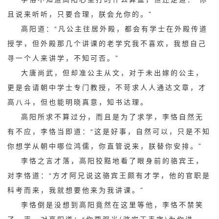
且说来听听，只要合理，朕会允你的。”
高阳道：“凡公主往居外殿，都会有学士在外殿传道
授学，但外殿那几个讲课的老学究我不喜欢，我想自己
寻一个人来讲学，不知可否。”
大唐尚武，但却准公主从文，对于未出嫁的公主，
更是会请朝中学士专门教授，不苛求人人通达文章，才
高八斗，但也能明晓真意，知书达理。
高阳所求不算过分，而且是为了求学，李恪自然无
有不应，李恪当即道：“这是好事，自然可以，只是不知
你想学从朝中哪位鸿儒，你直管说来，朕替你安排。”
李恪之言才落，高阳狡黠地看了眼身前的骆宾王，
对李恪道：“方才阿兄说这骆宾王颇有才学，他的官职是
科考而来，我就想要他来为我讲课。”
李恪倒是没想到高阳竟然在这里等他，李恪不禁笑