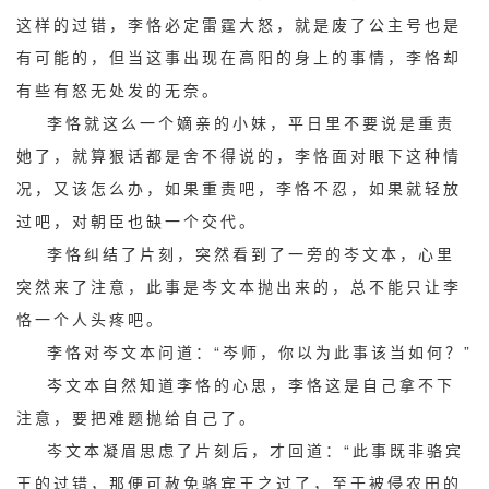
这样的过错，李恪必定雷霆大怒，就是废了公主号也是
有可能的，但当这事出现在高阳的身上的事情，李恪却
有些有怒无处发的无奈。
李恪就这么一个嫡亲的小妹，平日里不要说是重责
她了，就算狠话都是舍不得说的，李恪面对眼下这种情
况，又该怎么办，如果重责吧，李恪不忍，如果就轻放
过吧，对朝臣也缺一个交代。
李恪纠结了片刻，突然看到了一旁的岑文本，心里
突然来了注意，此事是岑文本抛出来的，总不能只让李
恪一个人头疼吧。
李恪对岑文本问道：“岑师，你以为此事该当如何？”
岑文本自然知道李恪的心思，李恪这是自己拿不下
注意，要把难题抛给自己了。
岑文本凝眉思虑了片刻后，才回道：“此事既非骆宾
王的过错，那便可赦免骆宾王之过了，至于被侵农田的