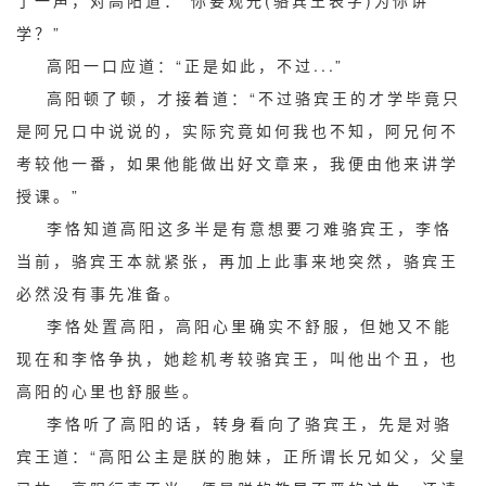
了一声，对高阳道：“你要观光(骆宾王表字)为你讲
学？”
高阳一口应道：“正是如此，不过...”
高阳顿了顿，才接着道：“不过骆宾王的才学毕竟只
是阿兄口中说说的，实际究竟如何我也不知，阿兄何不
考较他一番，如果他能做出好文章来，我便由他来讲学
授课。”
李恪知道高阳这多半是有意想要刁难骆宾王，李恪
当前，骆宾王本就紧张，再加上此事来地突然，骆宾王
必然没有事先准备。
李恪处置高阳，高阳心里确实不舒服，但她又不能
现在和李恪争执，她趁机考较骆宾王，叫他出个丑，也
高阳的心里也舒服些。
李恪听了高阳的话，转身看向了骆宾王，先是对骆
宾王道：“高阳公主是朕的胞妹，正所谓长兄如父，父皇