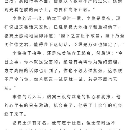
已故，高阳行事不当，便是朕的教导不严的过失，还请
观光看在朕的面子上，勿要和高阳计较。”
李恪的话一出，骆宾王顿时一慌，李恪是皇帝，现
在说出这番话来安慰，已经是极大地抬举和重视他了，
骆宾王感动地当即拜道：“陛下之言臣不敢当，陛下乃圣
明仁德之君，能得陛下这句话，臣纵是万死也知足了。”
李恪抬了抬手，还是先着骆宾王起身，然后道：“今
日之事，你本就是受害的，绝没有再叫你为难的道理，
方才高阳的话你也听到了，你也不必太过紧张，这事朕
不严令与你，你若愿意一试便就一试，若是不愿也无
妨。”
李恪的话入耳，骆宾王没有丝毫的担心和犹豫，他
的心里有的只有激动，机会来了，他等了十余年的机会
终于来了。
骆宾王少有才名，便有志于仕途，但无奈时运不