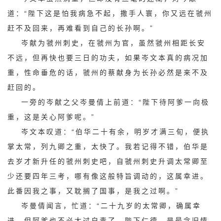
道：“陛下这是怕我病急不起，撒手人寰，你又远在虢州
赶不及回来，再难看到自己的长孙啊。”
岑献为虢州刺史，在虢州为官，虽然虢州相距长安
不远，但再快也要三日的功夫，如果岑文本真的病况加
重，性命垂危的话，虢州的蔡献身为长孙必然是来不及
赶回的。
一旁的岑献之父岑曼倩上前道：“陛下待阿爹一向极
重，这是关心阿爹呢。”
岑文本叹道：“伯华二十有余，明岁才满三旬，便执
掌太常，列九卿之重，太快了。我若记得不错，伯华是
去岁才新升任的虢州刺史吧，自虢州刺史升调太常卿至
少还要四年三考，哪有像这般特旨调动的，这属幸进。
此番因我之事，又耽搁了国事，是我之过啊。”
岑曼倩闻言，忙道：“二十九岁的太常卿，确属幸
进，但阿爹也不必太过自责了，陛下仁德，是最念旧情