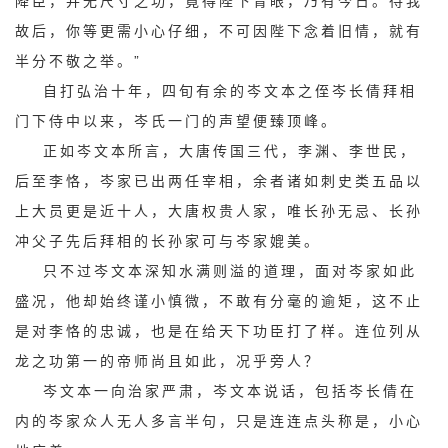
降臣，并无尺寸之功，竟得陛下青眼，乃有今日。待我
故后，你等更需小心仔细，不可因陛下念着旧情，就有
半分不敬之举。”
自打弘治十年，四旬有余的岑文本之侄岑长倩拜相
门下侍中以来，岑氏一门的声望便臻顶峰。
正如岑文本所言，大唐传国三代，李渊、李世民，
后至李恪，岑家已出两任宰相，余者诸如刺史类五品以
上大员更是近十人，大唐权贵人家，唯长孙无忌、长孙
冲父子先后拜相的长孙家可与岑家媲美。
只不过岑文本深知水满则溢的道理，面对岑家如此
盛况，他却始终谨小慎微，不敢有分毫的逾矩，这不止
是对李恪的忠诚，也是在给天下功臣打了样。连位列从
龙之功第一的帝师尚且如此，况乎旁人？
岑文本一向治家严肃，岑文本说话，包括岑长倩在
内的岑家众人无人多言半句，只是连连点头称是，小心