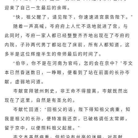
迎来了自己一生最后的余晖。
“快，祖父醒了，请见陛下，你速速进宫禀告陛下。”
随着一声高喊，岑府府上人忙不迭地就进了宫，与
此同时，岑府一家人都已经整整齐齐地出现在了岑府的
内院，子孙两代男丁都站在了床前，所有人都知道，这
多半是这位辉煌半生的帝师最后的时间了。
“伯华，你不是在河南为官吗，怎的会在京中？”岑文
本已然昏迷数日，一睁眼，便看到了站在前面的长孙岑
献，虚弱地问道。
岑献官拜虢州刺史，非王命不得擅离，岑献既然出
现在了这里，自然是有圣允的。
岑献忙回道：“回祖父的话，陛下得知祖父病重，知
我是祖父的长孙，便特准我还京，已破格调任太常卿，
留于京中，以便照料祖父起居。”
岑文本虽然病重，但却没有丝毫的迷糊，对岑献