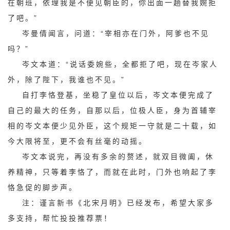
在朝班，依理我是不便见朝臣的，你出面一趟替我婉拒
了吧。”
岑曼倩闻言，问道：“宰相亦在门外，阿爹也不见
吗？”
岑文本道：“说话委婉些，全都拒了吧，现在岑家人
外，除了陛下，我谁也不见。”
自打李恪登基，坐稳了皇位以后，岑文本便完成了
自己的最大的任务，自那以后，位极人臣，身为首辅宰
相的岑文本便少见外臣，这个规矩一守就是二十载，如
今大限将至，更不会有丝毫的动摇。
岑文本说完，再没有多余的赘述，就双目微阖，休
养精神，只等着李恪了，而就在此时，门外也响起了李
恪急促的脚步声。
注：谨言新书《北宋月明》已经发布，希望大家多
多支持，帮忙投投推荐票！