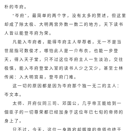
朴的岑府。
“岑府”，最简单的两个字，没有太多的赘述，但这里
却成了除太极、大明两宫外数一数二的地方，天下读书
人皆以能登岑府为荣。
凡能入岑府者，能得岑府主人举荐者，无一不是当
世屈指可数俊才，哪怕此人是一介布衣，也能一步登
天，得入天子堂，只不过这位岑府主人一生淡泊，交往
极慎，能入岑府登堂入室的读书人少之又少，甚至士林
传闻：入大明宫易，登岑府门难。
这一切的原因都是因为岑府那个独一无二的主人：
岑文本。
太师、开府仪同三司、邓国公，几乎帝王能给到一
個臣子的一切尊荣都已经加身于这位年已七旬的帝师的
身上了。
只不过，今天，这位一身跌宕却辉煌的帝师也终于