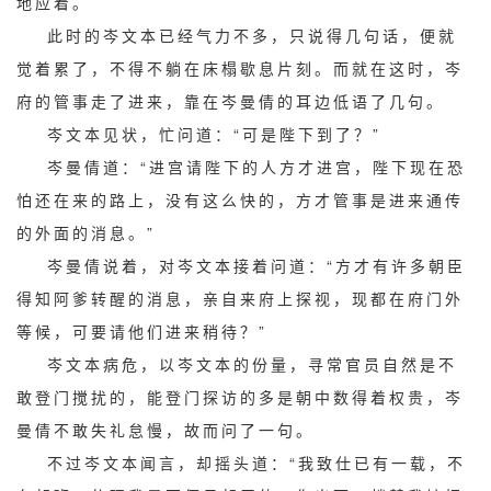
地应着。
此时的岑文本已经气力不多，只说得几句话，便就
觉着累了，不得不躺在床榻歇息片刻。而就在这时，岑
府的管事走了进来，靠在岑曼倩的耳边低语了几句。
岑文本见状，忙问道：“可是陛下到了？”
岑曼倩道：“进宫请陛下的人方才进宫，陛下现在恐
怕还在来的路上，没有这么快的，方才管事是进来通传
的外面的消息。”
岑曼倩说着，对岑文本接着问道：“方才有许多朝臣
得知阿爹转醒的消息，亲自来府上探视，现都在府门外
等候，可要请他们进来稍待？”
岑文本病危，以岑文本的份量，寻常官员自然是不
敢登门搅扰的，能登门探访的多是朝中数得着权贵，岑
曼倩不敢失礼怠慢，故而问了一句。
不过岑文本闻言，却摇头道：“我致仕已有一载，不