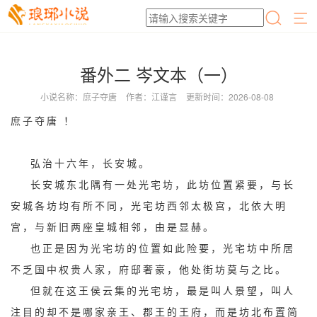
番外二 岑文本（一）
小说名称：庶子夺唐
作者：江谨言
更新时间：2026-08-08
庶子夺唐 ！
弘治十六年，长安城。
长安城东北隅有一处光宅坊，此坊位置紧要，与长
安城各坊均有所不同，光宅坊西邻太极宫，北依大明
宫，与新旧两座皇城相邻，由是显赫。
也正是因为光宅坊的位置如此险要，光宅坊中所居
不乏国中权贵人家，府邸奢豪，他处街坊莫与之比。
但就在这王侯云集的光宅坊，最是叫人景望，叫人
注目的却不是哪家亲王、郡王的王府，而是坊北布置简