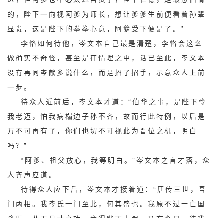
的，陛下一向视阿爹为师长，想让爹爹生前便看着孙辈
显贵，这是陛下的拳拳心意，阿爹受下便是了。”
李恪如何待他，岑文本自己最是清楚，李恪会这么
做确实不奇怪，甚至是在情理之中，话已至此，岑文本
没有再同岑献多说什么，而是招了招手，示意众人上前
一步。
待众人近前后，岑文本才道：“伯华之事，是陛下怜
我老迈，怕我病榻边子孙不齐，故而行此特例，以后是
万不可再有了，你们也切不可视此为晋位之机，明白
吗？”
“阿爹、祖父放心，我等明白。”岑文本之言才落，众
人齐声应道。
待得众人应下后，岑文本才接着道：“唐传三世，吾
门两相。我岑氏一门至此，何其盛也。我原不过一亡国