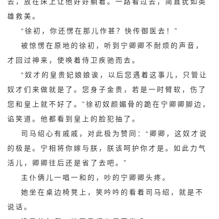
去，放在床上让他好好躺着。一路看过去，简直犹如英
雄救美。
“徐初，你还愣在那儿作甚？快传御医去！”
被惊愣在原地的徐初，听到宁卿卿不耐烦的声音，
才回过神来，使唤着侍卫疾驰而去。
“奴才的皇贵妃娘娘诶，以后您遇着这事儿，只管让
奴才们来做就是了。您身子金贵，若是一时臂软，伤了
您和皇上就不好了。”徐初奴颜媚骨的跪在宁卿卿脚边，
谄笑道。他都看到皇上的脸犯抽了。
司马绍心有戚戚，对此极为赞同：“卿卿，这奴才说
的极是。宁相将你嫁与朕，朕该呵护你才是。如此力气
活儿，卿卿往后还是省了去吧。”
主仆俩儿一唱一和的，吵的宁卿卿头疼。
她坐在桌边椅凳上，笑吟吟的看着司马绍，就是不
说话。