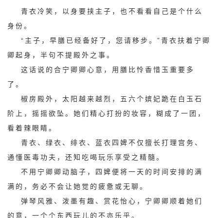
青衣冷笑，以身要挟主子，也不看看自己是个什么
身份。
“主子，早膳已经备好了，您请移步。”青衣扶着宁卿
卿起身，半句不提殿外之事。
这话说的合宁卿卿心意，用膳比怜香惜玉重要多
了。
椒房殿外，太阳越来越烈，五六个嫔妃跪在白玉石
阶上，摇摇欲坠。她们精心打扮的妆容，糊成了一团，
看着辣眼睛。
青衣、绿衣、绯衣、蓝衣四婢不仅擅长打理宫务、
通懂医毒功夫，还知吃喝玩乐享受之精髓。
不用宁卿卿动脑子，四婢便将一天的时间安排的满
满的，务必不会让她觉的疲惫或无聊。
弹琴风雅、泼墨有趣、赏花怡心，宁卿卿顺着她们
的意，一个个东西玩儿的不亦乐乎。