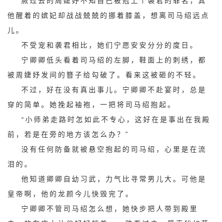
厥过去的周婕妤不知自己被冠上个袭君的罪名，其
他醒着的嫔妃却战战兢兢的挪着膝盖，想离司马绍远点
儿。
不受宠和袭君相比，她们宁愿安安分分的度日。
宁卿卿低头看着司马绍的左脚，鞋面上的刺绣，都
被周婕妤发间的簪子给勾破了。看来这被砸的不轻。
不过，好在没有真出事儿。宁卿卿不赴宴时，总是
穿的简单。她挽起袖袍，一把将司马绍抱起。
“小师弟走路时怎如此不专心，这好在是事出在我殿
前，若是在旁的地方该怎么办？”
没有任何防备就被悬空抱起的司马绍，心里是在流
泪的。
他知道卿卿自幼习武，力气比寻常男儿大。可他是
皇帝啊，他的龙颜今儿快毁完了。
宁卿卿不管司马绍怎么想，她快步把人带到殿里