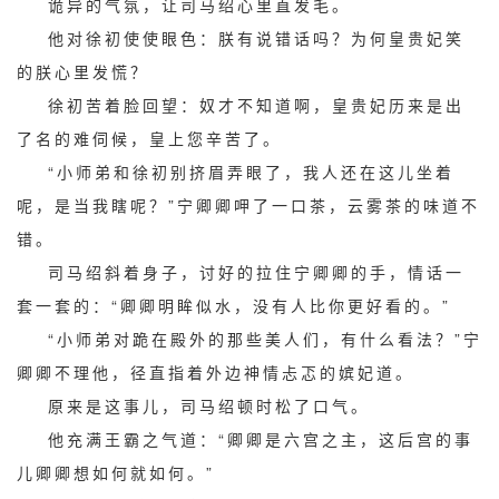
诡异的气氛，让司马绍心里直发毛。
他对徐初使使眼色：朕有说错话吗？为何皇贵妃笑
的朕心里发慌？
徐初苦着脸回望：奴才不知道啊，皇贵妃历来是出
了名的难伺候，皇上您辛苦了。
“小师弟和徐初别挤眉弄眼了，我人还在这儿坐着
呢，是当我瞎呢？”宁卿卿呷了一口茶，云雾茶的味道不
错。
司马绍斜着身子，讨好的拉住宁卿卿的手，情话一
套一套的：“卿卿明眸似水，没有人比你更好看的。”
“小师弟对跪在殿外的那些美人们，有什么看法？”宁
卿卿不理他，径直指着外边神情忐忑的嫔妃道。
原来是这事儿，司马绍顿时松了口气。
他充满王霸之气道：“卿卿是六宫之主，这后宫的事
儿卿卿想如何就如何。”