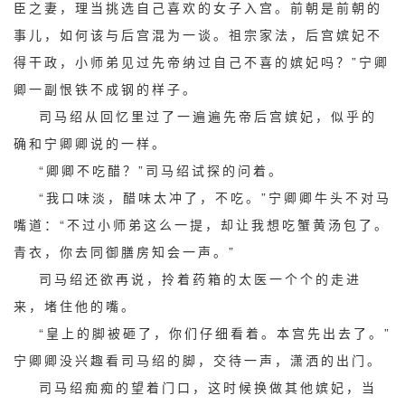
臣之妻，理当挑选自己喜欢的女子入宫。前朝是前朝的
事儿，如何该与后宫混为一谈。祖宗家法，后宫嫔妃不
得干政，小师弟见过先帝纳过自己不喜的嫔妃吗？”宁卿
卿一副恨铁不成钢的样子。
司马绍从回忆里过了一遍遍先帝后宫嫔妃，似乎的
确和宁卿卿说的一样。
“卿卿不吃醋？”司马绍试探的问着。
“我口味淡，醋味太冲了，不吃。”宁卿卿牛头不对马
嘴道：“不过小师弟这么一提，却让我想吃蟹黄汤包了。
青衣，你去同御膳房知会一声。”
司马绍还欲再说，拎着药箱的太医一个个的走进
来，堵住他的嘴。
“皇上的脚被砸了，你们仔细看着。本宫先出去了。”
宁卿卿没兴趣看司马绍的脚，交待一声，潇洒的出门。
司马绍痴痴的望着门口，这时候换做其他嫔妃，当