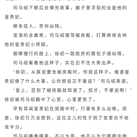
司马绍下朝后处理完政事，脑子里浮现的全是他的
皇贵妃。
卿本佳人，奈何凶残。
宠溺的含着笑，司马绍摆驾椒房殿，打算继续去哄
他的皇贵妃小师姐。
御撵慢行的路上，徐初一路脸挤的跟包子褶似得。
司马绍看着他这样子，实在忍不住大笑出声。
“徐初，从朕说要去椒房殿时，你就这样子。难道皇
贵妃做了什么大事，让你想说又不敢说？”司马绍笑道。
“皇上，您到了椒房殿就知道了。奴才，不便说啊！”
徐初被司马绍戳中了心思，心里更苦了。
早有耳闻皇贵妃在闺阁中时，行事有多么出格。但
是，徐初万万没想到，这位主儿的性子到了宫里也不收
敛半分。
司马绍嘴角噙笑，不以为意。他不认为宁卿卿会做