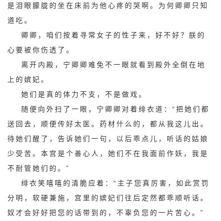
是泪眼朦胧的坐在床前为他心疼的哭啊。为何卿卿只知
道吃。
卿卿，咱们按着寻常女子的性子来，好不好？朕的
心要被你伤透了。
离开内殿，宁卿卿难免不一眼就看到殿外全倒在地
上的嫔妃。
她们是真的体力不支，不是做戏。
随便向外扫了一眼，宁卿卿对着绯衣道：“把她们都
送回去，顺便传好太医。药材什么的，都从我这儿出。
待她们醒了，告诉她们一句，以后乖点儿，听话的姑娘
少受苦。本宫是个善心人，她们不在我面前作妖，我是
不耐管她们的。”
绯衣笑嘻嘻的清脆应着：“主子您真厉害，如此赏罚
分明，软硬兼施，宫里的嫔妃们往后定然都乖顺听话。
奴才会好好把您的话带到的，不辜负您的一片苦心。”