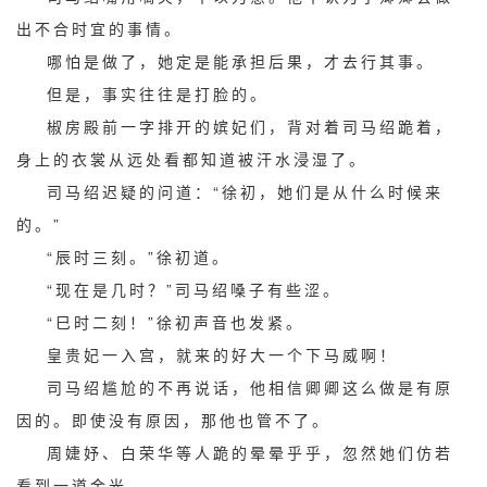
出不合时宜的事情。
哪怕是做了，她定是能承担后果，才去行其事。
但是，事实往往是打脸的。
椒房殿前一字排开的嫔妃们，背对着司马绍跪着，
身上的衣裳从远处看都知道被汗水浸湿了。
司马绍迟疑的问道：“徐初，她们是从什么时候来
的。”
“辰时三刻。”徐初道。
“现在是几时？”司马绍嗓子有些涩。
“巳时二刻！”徐初声音也发紧。
皇贵妃一入宫，就来的好大一个下马威啊！
司马绍尴尬的不再说话，他相信卿卿这么做是有原
因的。即使没有原因，那他也管不了。
周婕妤、白荣华等人跪的晕晕乎乎，忽然她们仿若
看到一道金光。