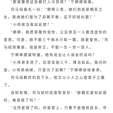
“那我要把这些都打入冷宫呢？”宁卿卿挑眉。
司马绍眉毛一抖：“卿卿三思，她们到底是朝臣之
女。朕纳她们是为了前朝平衡，这不好结仇罢？”
“小师弟当真如此想？”
“卿卿，朕愿意敬你宠你，让后宫无一人敢违逆你的
意思。可是，朕不能三千弱水只取一瓢，朕是皇帝。”司
马绍郑重道，他是帝王，不能一生一世一双人。
宁卿卿黛眉轻皱，她有说出让人误会的话吗？
“小师弟多虑了，后宫佳丽三千，理当如此。我问的
是，小师弟纳嫔，只是为了前朝？”宁卿卿徐徐善诱。
司马绍歉疚的低下头，他又以小人之心度君子之腹
了。
自知有愧，司马绍的态度愈发好：“朕确实是如此想
的，难道错了吗？”
“当然是错了的。你是君上，只要不是强抢民女、夺