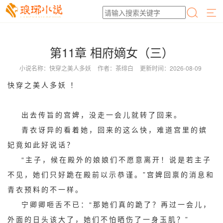
第11章 相府嫡女（三）
小说名称：快穿之美人多妖
作者：茶绯白
更新时间：2026-08-09
快穿之美人多妖 ！
出去传旨的宫婢，没走一会儿就转了回来。
青衣讶异的看着她，回来的这么快，难道宫里的嫔
妃竟如此好说话？
“主子，候在殿外的娘娘们不愿意离开！说是若主子
不见，她们只好跪在殿前以示恭谨。”宫婢回禀的消息和
青衣预料的不一样。
宁卿卿咂舌不已：“那她们真的跪了？再过一会儿，
外面的日头该大了，她们不怕晒伤了一身玉肌？”