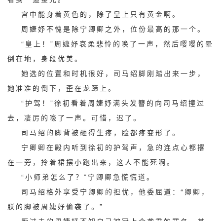
宫中能身着黄色的，除了皇上只有黄金啊。
周婕妤不愧是除宁卿卿之外，位份最高的那一个。
“皇上！”周婕妤哀柔悲怜的唤了一声，然后嘤嘤的晕
倒在地，身段优美。
她选的位置和时机很好，司马绍脚刚踏出来一步，
她准准的倒下，歪在龙蹄上。
“护驾！”徐初看着周婕妤满头发簪的向司马绍撞过
去，凄厉的嚎了一声。可惜，迟了。
司马绍的脚背被砸得生疼，脸都疼变形了。
宁卿卿在殿内听到徐初的护驾声，急的连点心都撂
在一旁，拎着裙摆小跑出来，这人不能死啊。
“小师弟怎么了？”宁卿卿急慌慌道。
司马绍格外享受宁卿卿的担忧，他委屈道：“卿卿，
朕的脚被周婕妤偷袭了。”