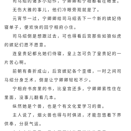
司马绍的诸多小动作，宁卿卿和宁相都看在眼里。
无伤大雅的事儿，他们冷眼旁观就是了。
元宵节一过，宁卿卿给司马绍丢下一个新的嫔妃侍
寝单子，便欢快的回宁相府小住。
司马绍倒是想跟过去，可也得看后宫那些如狼似虎
的嫔妃们愿不愿意。
连皇贵妃都允她们侍寝，皇上怎可负了皇贵妃的一
片苦心啊。
前朝有奏折成山，后宫嫔妃各个歪缠，一时之间司
马绍分身乏术，倒是让宁卿卿轻松不少。
宁相府书房里的书，比皇宫还多，宁卿卿索性住在
里面，没事儿翻看几本。
纵然她是个兽，也是个有文化爱学习的兽。
主人说了，烟火兽也得与时俱进，才能忽悠着下界
供奉，分获气运。