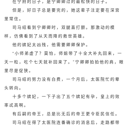
在宁府的日子，是宁卿卿过的最松快的日子。
但是，好日子总是要完的，她这辈子注定要在深宫
里常住。
司马绍看到宁卿卿时，双腿直打颤。那激动的模
样，仿佛看到了从天而降的救世英雄。
他的嫔妃太凶残，他需要卿卿保护。
“小师弟虚了？莫怕，师姐带了十全大补丸回来，一
天一粒，吃个七天就补回来了。”宁卿卿拍拍他的肩，眼
里尽是促狭。
司马绍的努力没有白费，一个月后，太医院忙的晕
头转向。
十多个嫔妃，一下子出了五个嫔妃有孕，皇上的效
率忒高啊。
有后嗣的帝王，总是比无后的帝王更令臣民信任。
司马绍在得了太医院连番确诊的消息后，走路都带