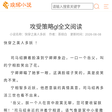
攻受策略gl全文阅读
小说名称：快穿之美人多妖
作者：茶绯白
更新时间：2026-08-08
快穿之美人多妖 ！
司马绍腆着脸凑到宁卿卿身边，一口一个岳父，叫
的宁相脸笑出了花。
宁卿卿瞄了她爹一眼，这满脸褶子笑的，真是皮笑
肉不笑。
宁相智多近妖，他愿意装的真情真意，司马绍再多
活三世也看不出来。
“岳父，朕一个人在宫中寂寞无聊，您可要收留朕
啊！”司马绍亲近的冲着宁相道，语气像是家中小辈撒