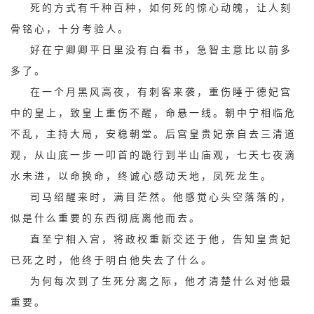
死的方式有千种百种，如何死的惊心动魄，让人刻
骨铭心，十分考验人。
好在宁卿卿平日里没有白看书，急智主意比以前多
多了。
在一个月黑风高夜，有刺客来袭，重伤睡于德妃宫
中的皇上，致皇上重伤不醒，命悬一线。朝中宁相临危
不乱，主持大局，安稳朝堂。后宫皇贵妃亲自去三清道
观，从山底一步一叩首的跪行到半山庙观，七天七夜滴
水未进，以命换命，终诚心感动天地，凤死龙生。
司马绍醒来时，满目茫然。他感觉心头空落落的，
似是什么重要的东西彻底离他而去。
直至宁相入宫，将政权重新交还于他，告知皇贵妃
已死之时，他终于明白他失去了什么。
为何每次到了生死分离之际，他才清楚什么对他最
重要。