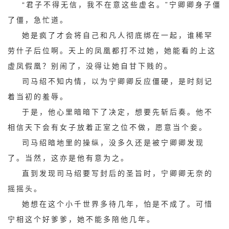
“君子不得无信，我不在意这些虚名。”宁卿卿身子僵
了僵，急忙道。
她是疯了才会将自己和凡人彻底绑在一起，谁稀罕
劳什子后位啊。天上的凤凰都打不过她，她能看的上这
虚凤假凰？别闹了，没得让她自甘下贱的。
司马绍不知内情，以为宁卿卿反应僵硬，是时刻记
着当初的羞辱。
于是，他心里暗暗下了决定，想要先斩后奏。他不
相信天下会有女子放着正室之位不做，愿意当个妾。
司马绍暗地里的操纵，没多久还是被宁卿卿发现
了。当然，这亦是他有意为之。
直到发现司马绍要写封后的圣旨时，宁卿卿无奈的
摇摇头。
她想在这个小千世界多待几年，怕是不成了。可惜
宁相这个好爹爹，她不能多陪他几年。