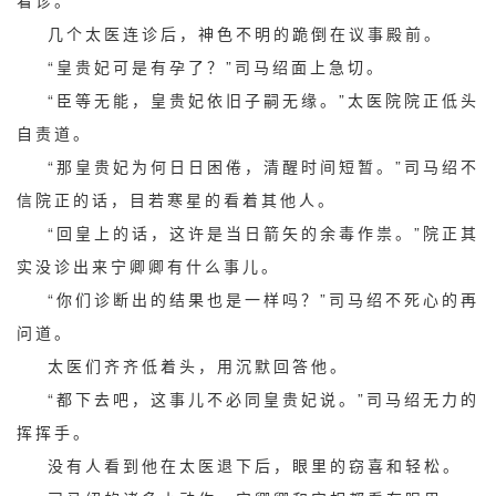
看诊。
几个太医连诊后，神色不明的跪倒在议事殿前。
“皇贵妃可是有孕了？”司马绍面上急切。
“臣等无能，皇贵妃依旧子嗣无缘。”太医院院正低头
自责道。
“那皇贵妃为何日日困倦，清醒时间短暂。”司马绍不
信院正的话，目若寒星的看着其他人。
“回皇上的话，这许是当日箭矢的余毒作祟。”院正其
实没诊出来宁卿卿有什么事儿。
“你们诊断出的结果也是一样吗？”司马绍不死心的再
问道。
太医们齐齐低着头，用沉默回答他。
“都下去吧，这事儿不必同皇贵妃说。”司马绍无力的
挥挥手。
没有人看到他在太医退下后，眼里的窃喜和轻松。