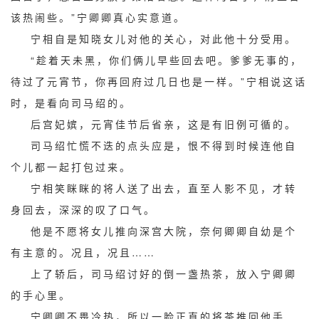
该热闹些。”宁卿卿真心实意道。
宁相自是知晓女儿对他的关心，对此他十分受用。
“趁着天未黑，你们俩儿早些回去吧。爹爹无事的，
待过了元宵节，你再回府过几日也是一样。”宁相说这话
时，是看向司马绍的。
后宫妃嫔，元宵佳节后省亲，这是有旧例可循的。
司马绍忙慌不迭的点头应是，恨不得到时候连他自
个儿都一起打包过来。
宁相笑眯眯的将人送了出去，直至人影不见，才转
身回去，深深的叹了口气。
他是不愿将女儿推向深宫大院，奈何卿卿自幼是个
有主意的。况且，况且……
上了轿后，司马绍讨好的倒一盏热茶，放入宁卿卿
的手心里。
宁卿卿不畏冷热，所以一脸正直的将茶推回他手