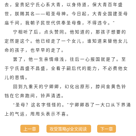
去，皇贵妃宁氏心系大青，以身侍道，保大青百年盛
世，朕赐其名——昭圣母神。今日起，大青全国建圣母
庙千间，我朝子民世代供奉圣母像，不得违令。”
宁相听了后，点头赞同。他知道的，那孩子想要的
定然是这个。他已经走了一个女儿，谁知道来替他女儿
命的孩子，也早早的走了。
罢了，他一生亲情缘浅，往后一心报国就是了。至
于宁氏昌盛不昌盛，全看子嗣后代的能力，不必费他女
儿的恩情。
回到九重天的宁卿卿，幻化出原形，脖间金黄色铃
铛在它奔跑间，铃声清透。
“圣母？这名字怪怪的。”宁卿卿吞了一大口从下界涌
上的气运，甩甩头表示不喜。
上一章
攻受策略gl全文阅读
下一章