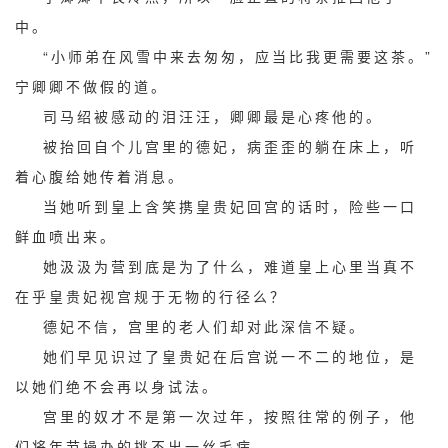
中。
“小师弟在风雪中来去匆匆，应当比我更需要这茶。”
宁卿卿不做假的道。
司马绍被感动的泪汪汪，卿卿最是心疼他的。
被抬回自个儿宫里的德妃，病歪歪的躺在床上，听
着心腹给她传着消息。
当她听到皇上含笑携皇贵妃回宫的话时，险些一口
鲜血喷出来。
她汲汲为营到底是为了什么，难道皇上心里当真不
在乎皇贵妃视宫规于无物的行径么？
德妃不信，宫里的老人们却对此深信不疑。
她们早见识过了皇贵妃在后宫说一不二的地位，是
以她们绝不会再以身试法。
宫里的奴才不是第一次过年，按照往常的例子，他
们将年节操办的挑不出一丝毛病。