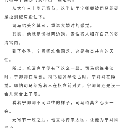
从大年三十到元宵节，这半旬里宁卿卿被司马绍硬
是拉到椒房殿住下。
司马绍美名其曰，重温大婚时的感觉。
其实，他就是懒得两边跑，索性将人锢在自己的乾
清宫内。
到了冬季，宁卿卿难免困乏，这是兽类共有的天
性。
所以，乾清宫里便有了这么一幕。司马绍练书法
时，宁卿卿在睡觉。司马绍弹琴论古时，宁卿卿在睡
觉。哪怕司马绍拖着人在棋盘前对弈，宁卿卿还是没一
会儿就合上了眼。
看着宁卿卿不同以往的样子，司马绍莫名心头一
突。
元宵节一过之后，他立马传来太医，让他为宁卿卿