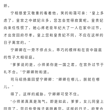
娇。
宁相慈爱又敬重的看着他，笑的和蔼可亲：“皇上多
虑了，皇宫之中嫔妃众多，您怎会觉得寂寞呢。皇贵妃
向来任性惯了，她心疼老臣年纪大了一人在家中过节，
才出宫回府尽孝。皇上您和皇贵妃不同，不应在这样的
日子离宫的。”
宁卿卿在一旁不停点头，乖巧的模样和在宫中跋扈
的性子大相径庭。
“爹爹说的是，小师弟你是一国之君，在宫外过节于
礼不合。”宁卿卿附和道。
司马绍扬眉回望宁卿卿：“卿卿在哪儿，朕就在哪
儿。”
得了，这样的威胁，宁卿卿可受不住。
“小师弟真真是淘气。即是如此，爹爹，女儿同皇上
回宫了，您召些旁族子弟陪着您。这样的日子，府里合