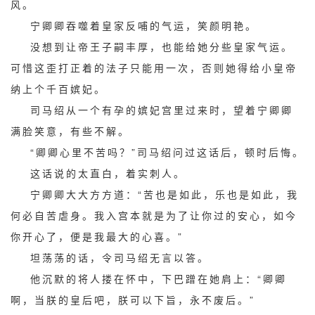
风。
宁卿卿吞噬着皇家反哺的气运，笑颜明艳。
没想到让帝王子嗣丰厚，也能给她分些皇家气运。
可惜这歪打正着的法子只能用一次，否则她得给小皇帝
纳上个千百嫔妃。
司马绍从一个有孕的嫔妃宫里过来时，望着宁卿卿
满脸笑意，有些不解。
“卿卿心里不苦吗？”司马绍问过这话后，顿时后悔。
这话说的太直白，着实刺人。
宁卿卿大大方方道：“苦也是如此，乐也是如此，我
何必自苦虐身。我入宫本就是为了让你过的安心，如今
你开心了，便是我最大的心喜。”
坦荡荡的话，令司马绍无言以答。
他沉默的将人搂在怀中，下巴蹭在她肩上：“卿卿
啊，当朕的皇后吧，朕可以下旨，永不废后。”