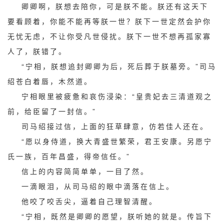
卿卿啊，朕想去陪你，可是朕不能。朕还有这天下
要看顾着，你能不能再等朕一世？朕下一世定然会护你
无忧无虑，不让你受凡世侵扰。朕下一世不想再孤家寡
人了，朕错了。
“宁相，朕想追封卿卿为后，死后葬于朕墓旁。”司马
绍苍白着唇，木然道。
宁相眼里被疲惫和哀伤浸染：“皇贵妃去三清道观之
前，给臣留了一封信。”
司马绍接过信，上面的狂草肆意，仿若佳人还在。
“愿以身侍道，换大青盛世繁荣，君王安康。另愿宁
氏一族，百年昌盛，得帝信任。”
信上的内容简简单单，一目了然。
一滴眼泪，从司马绍的眼中滴落在信上。
他咬了咬舌尖，逼着自己理智清醒。
“宁相，既然是卿卿的愿望，朕听她的就是。传旨下